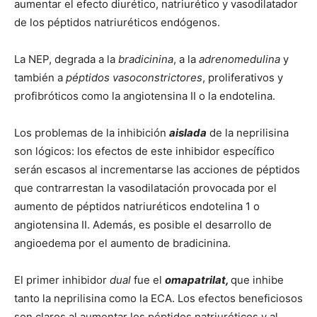
aumentar el efecto diurético, natriurético y vasodilatador
de los péptidos natriuréticos endógenos.
La NEP, degrada a la
bradicinina
, a la
adrenomedulina
y
también a
péptidos vasoconstrictores
, proliferativos y
profibróticos como la angiotensina II o la endotelina.
Los problemas de la inhibición
aislada
de la neprilisina
son lógicos: los efectos de este inhibidor específico
serán escasos al incrementarse las acciones de péptidos
que contrarrestan la vasodilatación provocada por el
aumento de péptidos natriuréticos endotelina 1 o
angiotensina II. Además, es posible el desarrollo de
angioedema por el aumento de bradicinina.
El primer inhibidor
dual
fue el
omapatrilat,
que inhibe
tanto la neprilisina como la ECA. Los efectos beneficiosos
son claros al aumentar los péptidos natriuréticos y al