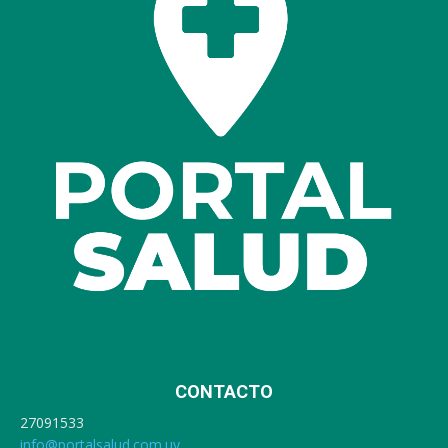
CONTACTO
27091533
info@portalsalud.com.uy