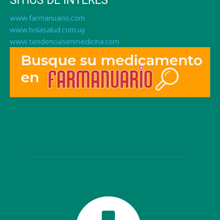
SITIOS DE INTERÉS
www.farmanuario.com
www.holasalud.com.uy
www.tendenciasenmedicina.com