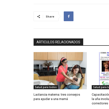
Share
ARTICULOS RELACIONADOS
Salud para todos
Salud para 
Lactancia materna: tres consejos
Capacitación
para ayudar a una mamá
la uña involu
correctores