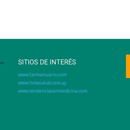
SITIOS DE INTERÉS
www.farmanuario.com
www.holasalud.com.uy
www.tendenciasenmedicina.com