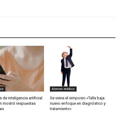
co
Ateneo médico
 de inteligencia artificial:
Se viene el simposio «Talla baja:
ón mostró respuestas
nuevo enfoque en diagnóstico y
as
tratamiento»