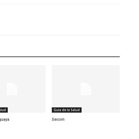
alud
Guia de la Salud
guaya
Secom