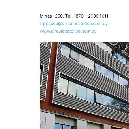
Minas 1250, Tel. 1870 – 2900 1011
rrppccou@circulocatolico.com.uy
www.circulocatolico.com.uy