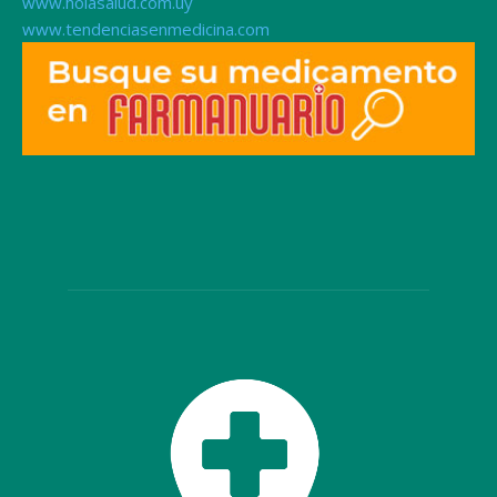
www.holasalud.com.uy
www.tendenciasenmedicina.com