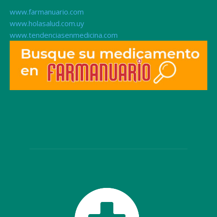
www.farmanuario.com
www.holasalud.com.uy
www.tendenciasenmedicina.com