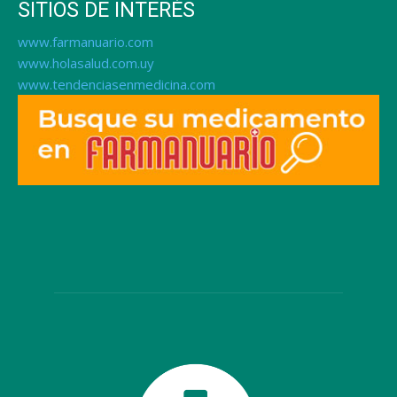
SITIOS DE INTERÉS
www.farmanuario.com
www.holasalud.com.uy
www.tendenciasenmedicina.com