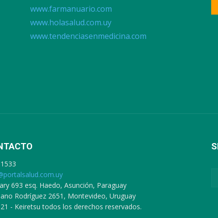
www.farmanuario.com
www.holasalud.com.uy
www.tendenciasenmedicina.com
NTACTO
S
91533
@portalsalud.com.uy
ary 693 esq. Haedo, Asunción, Paraguay
ciano Rodríguez 2651, Montevideo, Uruguay
21 - Keiretsu todos los derechos reservados.