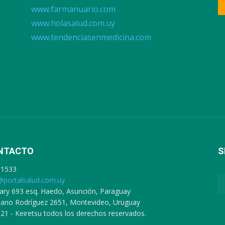
www.farmanuario.com
www.holasalud.com.uy
www.tendenciasenmedicina.com
NTACTO
S
91533
@portalsalud.com.uy
ary 693 esq. Haedo, Asunción, Paraguay
ciano Rodríguez 2651, Montevideo, Uruguay
21 - Keiretsu todos los derechos reservados.