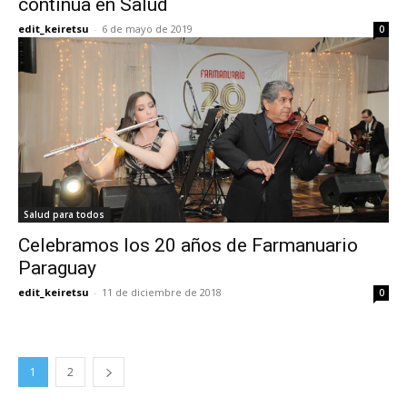
continúa en Salud
edit_keiretsu
-
6 de mayo de 2019
0
Salud para todos
Celebramos los 20 años de Farmanuario
Paraguay
edit_keiretsu
-
11 de diciembre de 2018
0
1
2