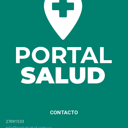
CONTACTO
27091533
info@portalsalud.com.uy