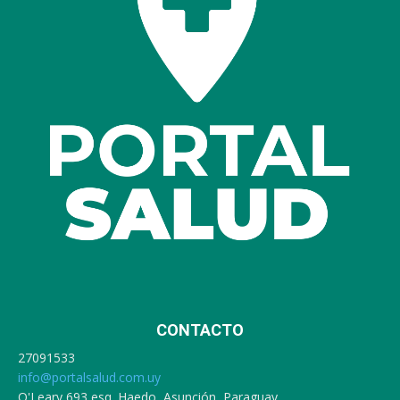
CONTACTO
27091533
info@portalsalud.com.uy
O'Leary 693 esq. Haedo, Asunción, Paraguay