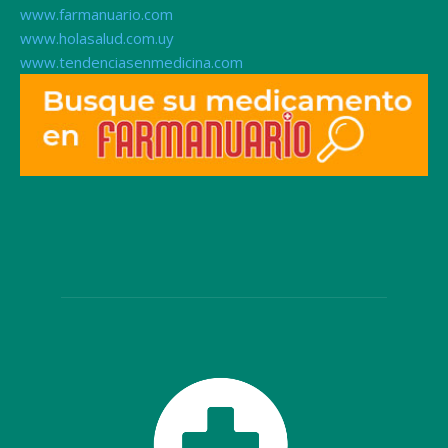
www.farmanuario.com
www.holasalud.com.uy
www.tendenciasenmedicina.com