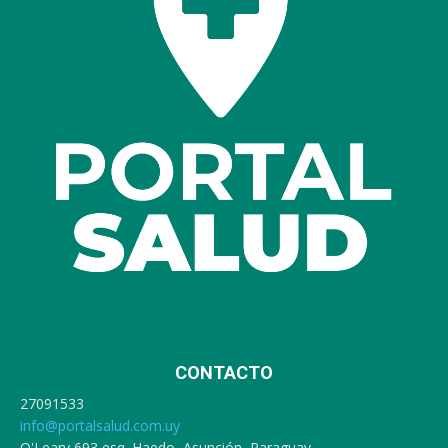
CONTACTO
27091533
info@portalsalud.com.uy
O'Leary 693 esq. Haedo, Asunción, Paraguay