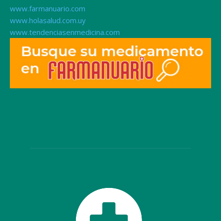
www.farmanuario.com
www.holasalud.com.uy
www.tendenciasenmedicina.com