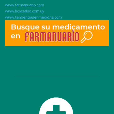
www.farmanuario.com
www.holasalud.com.uy
www.tendenciasenmedicina.com