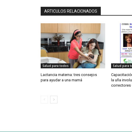
ARTICULOS RELACIONADOS
Salud para todos
Salud para 
Lactancia materna: tres consejos
Capacitación
para ayudar a una mamá
la uña involu
correctores