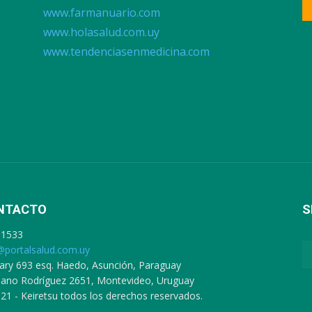
www.farmanuario.com
www.holasalud.com.uy
www.tendenciasenmedicina.com
NTACTO
S
91533
@portalsalud.com.uy
ary 693 esq. Haedo, Asunción, Paraguay
ciano Rodríguez 2651, Montevideo, Uruguay
21 - Keiretsu todos los derechos reservados.