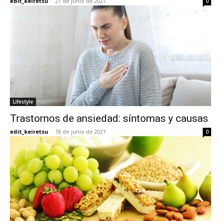
edit_keiretsu
-
21 de junio de 2021
0
Lifestyle
Trastornos de ansiedad: síntomas y causas
edit_keiretsu
-
18 de junio de 2021
0