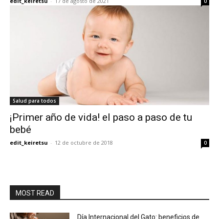
edit_keiretsu
-
17 de agosto de 2021
0
Salud para todos
¡Primer año de vida! el paso a paso de tu
bebé
edit_keiretsu
-
12 de octubre de 2018
0
MOST READ
Día Internacional del Gato: beneficios de