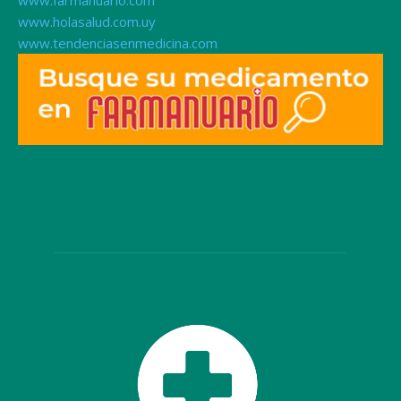
www.holasalud.com.uy
www.tendenciasenmedicina.com