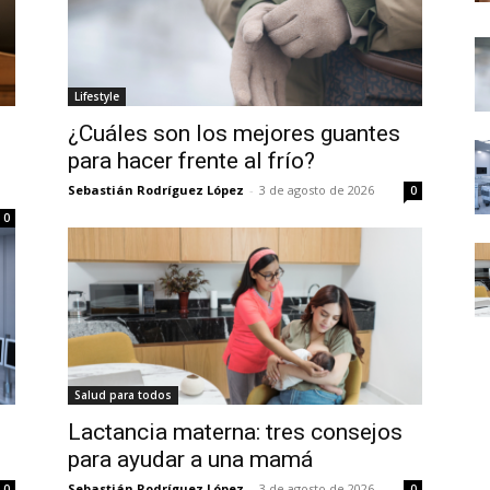
Lifestyle
¿Cuáles son los mejores guantes
para hacer frente al frío?
Sebastián Rodríguez López
-
3 de agosto de 2026
0
0
Salud para todos
Lactancia materna: tres consejos
para ayudar a una mamá
Sebastián Rodríguez López
-
3 de agosto de 2026
0
0