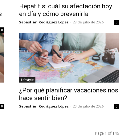
Hepatitis: cuál su afectación hoy
s
en día y cómo prevenirla
Sebastián Rodríguez López
-
28 de julio de 2026
0
0
Lifestyle
¿Por qué planificar vacaciones nos
hace sentir bien?
Sebastián Rodríguez López
-
20 de julio de 2026
0
0
Page 1 of 146