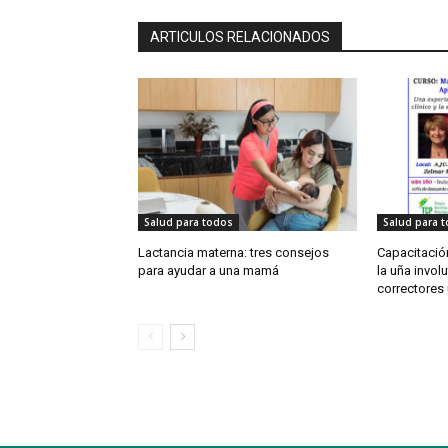
ARTICULOS RELACIONADOS
Salud para todos
Salud para 
Lactancia materna: tres consejos
Capacitación
para ayudar a una mamá
la uña involu
correctores