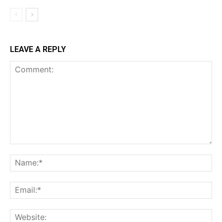
LEAVE A REPLY
Comment:
Na
Ema
Web