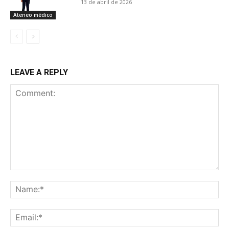
13 de abril de 2026
Ateneo médico
LEAVE A REPLY
Comment:
Na
Ema