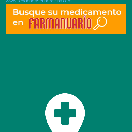
www.tendenciasenmedicina.com