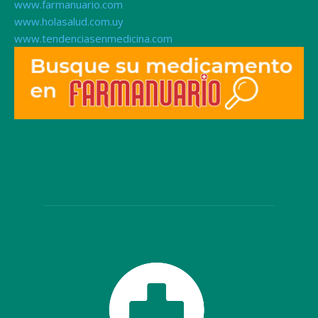
www.farmanuario.com
www.holasalud.com.uy
www.tendenciasenmedicina.com