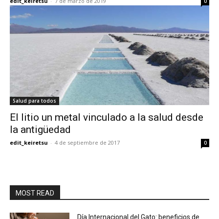
edit_keiretsu
-
7 de marzo de 2019
0
Salud para todos
El litio un metal vinculado a la salud desde
la antigüedad
edit_keiretsu
-
4 de septiembre de 2017
0
MOST READ
Día Internacional del Gato: beneficios de