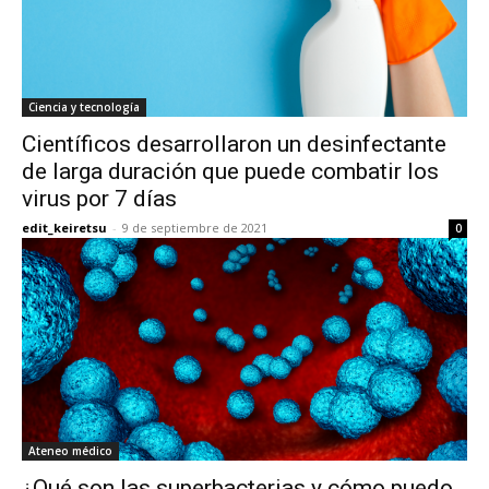
Ciencia y tecnología
Científicos desarrollaron un desinfectante
de larga duración que puede combatir los
virus por 7 días
edit_keiretsu
-
9 de septiembre de 2021
0
Ateneo médico
¿Qué son las superbacterias y cómo puedo