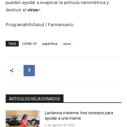
pueden ayudar a evaporar la película nanométrica y
destruir el
virus
».
ProgramaInfoSalud / Farmanuario.
TAGS
COVID-19
superficie
virus
ARTICULOS RELACIONADOS
Lactancia materna: tres consejos para
ayudar a una mamá
3 de agosto de 2026