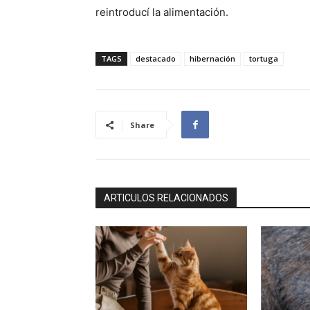
reintroducí la alimentación.
TAGS
destacado
hibernación
tortuga
Share
ARTICULOS RELACIONADOS