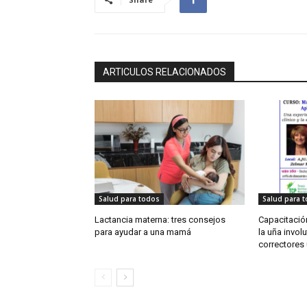
ARTICULOS RELACIONADOS
Salud para todos
Salud para 
Lactancia materna: tres consejos
Capacitación
para ayudar a una mamá
la uña involu
correctores