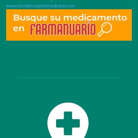
www.tendenciasenmedicina.com