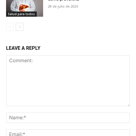
28 de julio de 2026
Salud para todos
LEAVE A REPLY
Comment:
Na
Ema