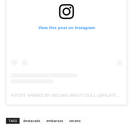
View this post on Instagram
A POST SHARED BY MELINA URRUTI GULL (@PILATESYEMBARAZO.UY)
TAGS
destacado
embarazo
verano