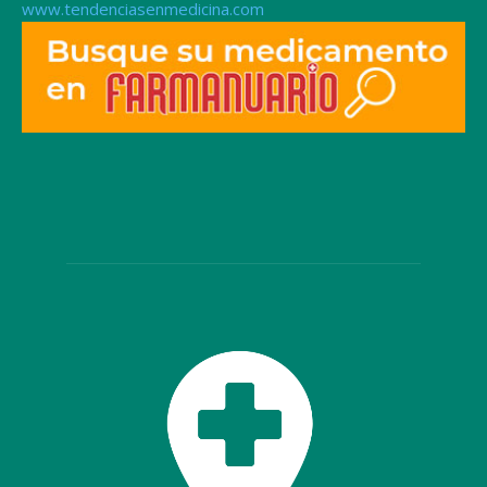
www.tendenciasenmedicina.com