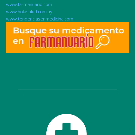
www.farmanuario.com
www.holasalud.com.uy
www.tendenciasenmedicina.com