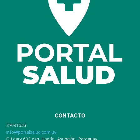
CONTACTO
27091533
info@portalsalud.com.uy
O'Leary 693 esq. Haedo, Asunción, Paraguay