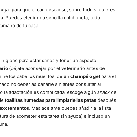
lugar para que el can descanse, sobre todo si quieres
ma. Puedes elegir una sencilla colchoneta, todo
 tamaño de tu casa.
 higiene para estar sanos y tener un aspecto
ario
(déjate aconsejar por el veterinario antes de
ine los cabellos muertos, de un
champú o gel
para el
ado no deberías bañarle sin antes consultar al
pio la adaptación es complicada, escoge algún
snack
de
de
toallitas húmedas para limpiarle las patas
después
s excrementos
. Más adelante puedes añadir a la lista
oltura de acometer esta tarea sin ayuda) e incluso un
una.