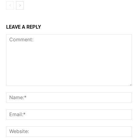
LEAVE A REPLY
Comment:
Na
Ema
Web