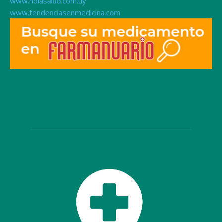
www.holasalud.com.uy
www.tendenciasenmedicina.com