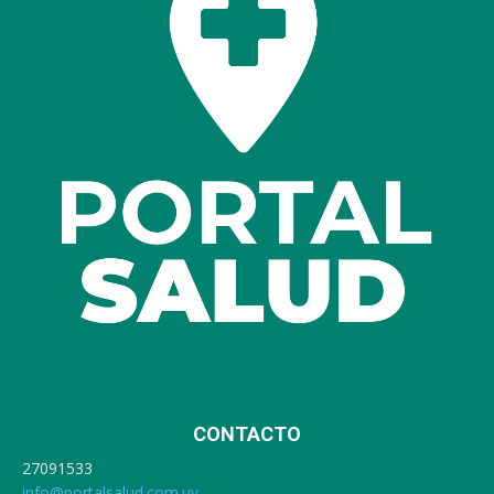
CONTACTO
27091533
info@portalsalud.com.uy