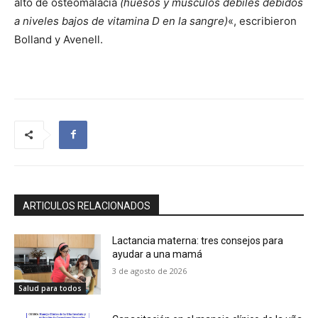
alto de osteomalacia
(huesos y músculos débiles debidos
a niveles bajos de vitamina D en la sangre)
«, escribieron
Bolland y Avenell.
ARTICULOS RELACIONADOS
Lactancia materna: tres consejos para
ayudar a una mamá
3 de agosto de 2026
Salud para todos