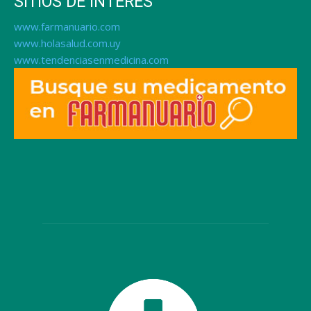
SITIOS DE INTERÉS
www.farmanuario.com
www.holasalud.com.uy
www.tendenciasenmedicina.com