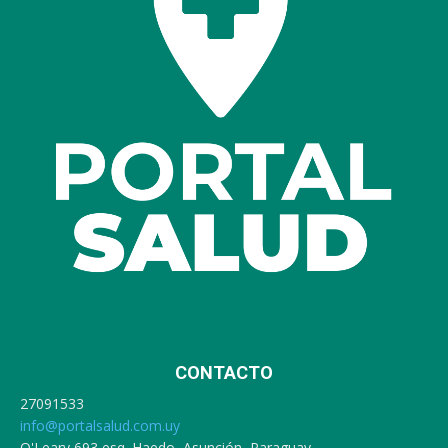
CONTACTO
27091533
info@portalsalud.com.uy
O'Leary 693 esq. Haedo, Asunción, Paraguay