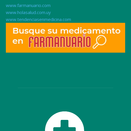
www.farmanuario.com
www.holasalud.com.uy
www.tendenciasenmedicina.com