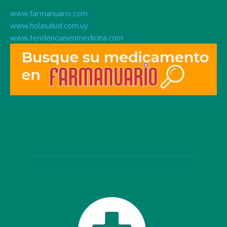
www.farmanuario.com
www.holasalud.com.uy
www.tendenciasenmedicina.com