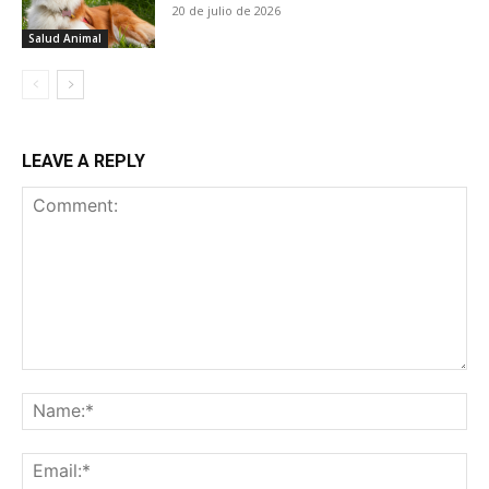
20 de julio de 2026
Salud Animal
LEAVE A REPLY
Comment:
Na
Ema