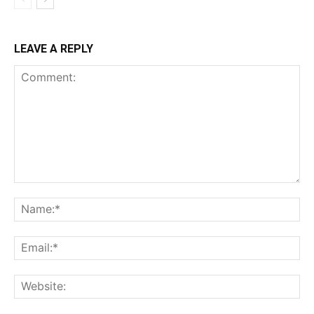
LEAVE A REPLY
Comment:
Na
Ema
Web