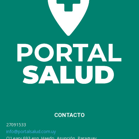
CONTACTO
27091533
info@portalsalud.com.uy
O'Leary 693 esq. Haedo, Asunción, Paraguay