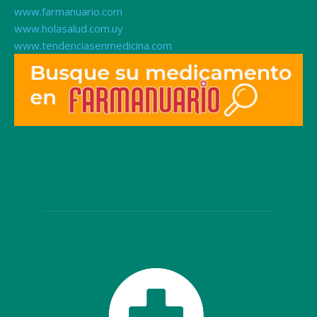
www.farmanuario.com
www.holasalud.com.uy
www.tendenciasenmedicina.com