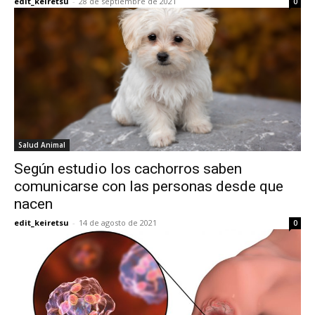
edit_keiretsu
-
28 de septiembre de 2021
0
Salud Animal
Según estudio los cachorros saben
comunicarse con las personas desde que
nacen
edit_keiretsu
-
14 de agosto de 2021
0