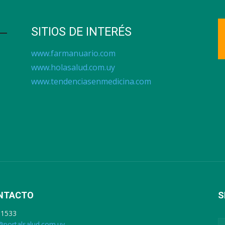
SITIOS DE INTERÉS
www.farmanuario.com
www.holasalud.com.uy
www.tendenciasenmedicina.com
NTACTO
S
91533
@portalsalud.com.uy