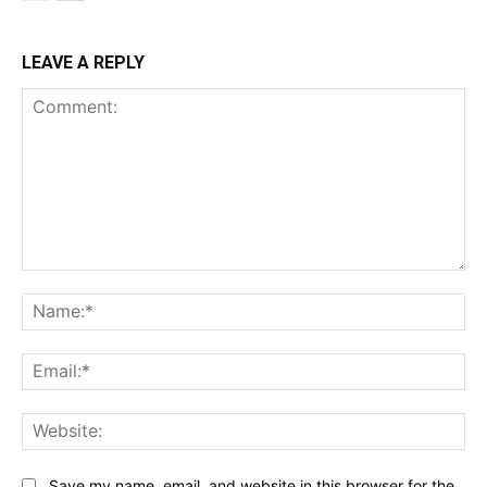
LEAVE A REPLY
Comment:
Na
Ema
Web
Save my name, email, and website in this browser for the