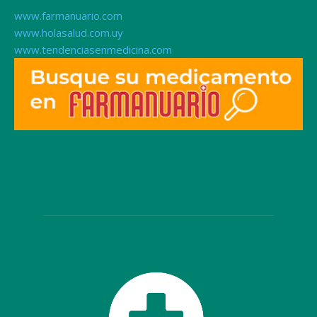
www.farmanuario.com
www.holasalud.com.uy
www.tendenciasenmedicina.com